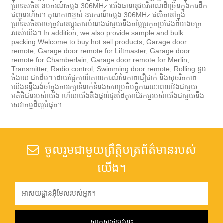
ប្រទេសចិន ឧបករណ៍ចម្លង 306MHz យើងធានានូវបរិមាណដ៏ច្រើនក្នុងការដឹក
ជញ្ជូនរហ័ស។ គុណភាពខ្ពស់ ឧបករណ៍ចម្លង 306MHz ផលិតនៅក្នុង
ប្រទេសចិនអាចត្រូវបានប្ដូរតាមបំណងជាមួយនឹងតម្លៃប្រកួតប្រជែងពីរោងចក្រ
របស់យើង។ In addition, we also provide sample and bulk
packing.Welcome to buy hot sell products, Garage door
remote, Garage door remote for Liftmaster, Garage door
remote for Chamberlain, Garage door remote for Merlin,
Transmitter, Radio control, Swimming door remote, Rolling ទ្វារ
ចំងាយ ជាដើម។ ដោយផ្អែកលើគោលការណ៍នៃភាពជឿជាក់ និងសុចរិតភាព
យើងទន្ទឹងរង់ចាំក្នុងការរក្សាទំនាក់ទំនងសហប្រតិបត្តិការរយៈពេលវែងជាមួយ
អតិថិជនរបស់យើង ហើយយើងនឹងផ្តល់ជូនដៃគូអាជីវកម្មរបស់យើងជាមួយនឹង
សេវាកម្មដ៏ល្អបំផុត។
ចូលរួមជាមួយព្រឹត្តិបត្រព័ត៌មានរបស់
យើង។