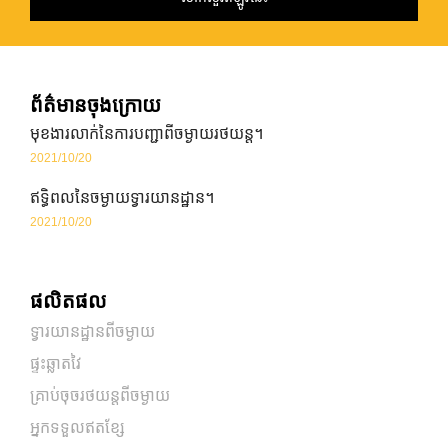
ព័ត៌មានចុងក្រោយ
មុខងារលាក់នៃការបញ្ជាពីចម្ងាយរថយន្ត។
2021/10/20
ឥទ្ធិពលនៃចម្ងាយទ្វារយានដ្ឋាន។
2021/10/20
ផលិតផល
ទ្វារយានដ្ឋានពីចម្ងាយ
ផ្ទះឆ្លាតវៃ
គ្រាប់ចុចរថយន្តពីចម្ងាយ
អ្នកទទួលឥតខ្សែ