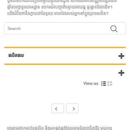
ដូចជាឧបករណ៍បញ្ជាពីចម្ងាយទ្វារយានដ្ឋាន ឧបករណ៍ចាប់សញ្ញាសំឡេងរោទិ៍
ផ្ទាំងបញ្ជាទ្វារយានដ្ឋាន ឧបករណ៍បញ្ជាពីចម្ងាយរថយន្ត ផ្ទះឆ្លាតវៃជាដើម។
យើងរំពឹងថានឹងក្លាយជាដៃគូរយៈពេលវែងរបស់អ្នកនៅក្នុងប្រទេសចិន។
ផលិតផល
ផលិតផល​ថ្មី
View as
ក្នុងនាមជាក្រុមហ៊ុនផលិត និងអ្នកផ្គត់ផ្គង់ដែលមានជំនាញវិជ្ជាជីវៈមួយក្នុង