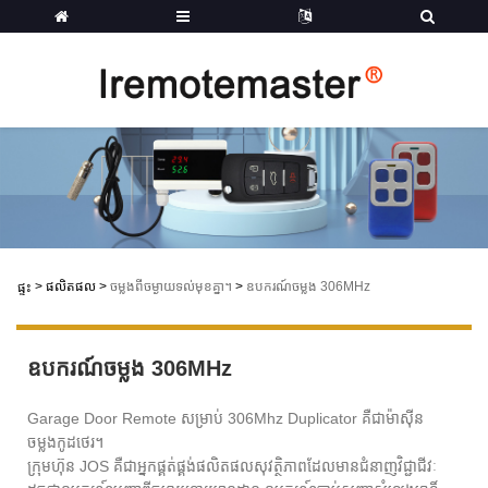
>
ផលិតផល
>
ចម្លងពីចម្ងាយទល់មុខគ្នា។
>
ឧបករណ៍ចម្លង 306MHz
ផ្ទះ
ឧបករណ៍ចម្លង 306MHz
Garage Door Remote សម្រាប់ 306Mhz Duplicator គឺជាម៉ាស៊ីន
ចម្លងកូដថេរ។
ក្រុមហ៊ុន JOS គឺជាអ្នកផ្គត់ផ្គង់ផលិតផលសុវត្ថិភាពដែលមានជំនាញវិជ្ជាជីវៈ