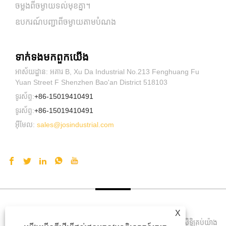
ចម្លងពីចម្ងាយទល់មុខគ្នា។
ឧបករណ៍បញ្ជាពីចម្ងាយតាមបំណង
ទាក់ទង​មក​ពួក​យើង
អាស័យដ្ឋាន: អគារ B, Xu Da Industrial No.213 Fenghuang Fu
Yuan Street F Shenzhen Bao'an District 518103
ទូរស័ព្ទ:
+86-15019410491
ទូរស័ព្ទ:
+86-15019410491
អ៊ីមែល:
sales@josindustrial.com
X
រក្សាសិទ្ធិ © 2021 Shenzhen Jos Technology Co., Ltd. រក្សាសិទ្ធិគ្រប់យ៉ាង