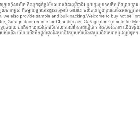
ជាក្រុមហ៊ុនផលិត និងអ្នកផ្គត់ផ្គង់ដែលមានជំនាញវិជ្ជាជីវៈមួយក្នុងប្រទេសចិន ពីចម្ងាយទ្
ុណភាពខ្ពស់ ពីចម្ងាយទ្វារយានដ្ឋានសម្រាប់ GIBIDI ផលិតនៅក្នុងប្រទេសចិនអាចត្រូវប
on, we also provide sample and bulk packing.Welcome to buy hot sell p
ster, Garage door remote for Chamberlain, Garage door remote for Merl
 ទ្វារចំងាយ ជាដើម។ ដោយផ្អែកលើគោលការណ៍នៃភាពជឿជាក់ និងសុចរិតភាព យើងទន្ទឹងរង់ច
របស់យើង ហើយយើងនឹងផ្តល់ជូនដៃគូអាជីវកម្មរបស់យើងជាមួយនឹងសេវាកម្មដ៏ល្អបំផុត។