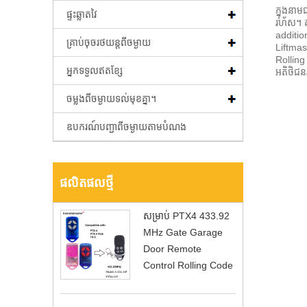
ក្នុងនាម
ផ្ទះឆ្លាតវៃ
រហ័ស។ គ
additi
គ្រាប់ចុចរថយន្តពីចម្ងាយ
Liftma
Rolling
អ្នកទទួលឥតខ្សែ
អតិថិជន
ចម្លងពីចម្ងាយទល់មុខគ្នា។
ឧបករណ៍បញ្ជាពីចម្ងាយតាមបំណង
ផលិតផល​ថ្មី
សម្រាប់ PTX4 433.92
MHz Gate Garage
Door Remote
Control Rolling Code