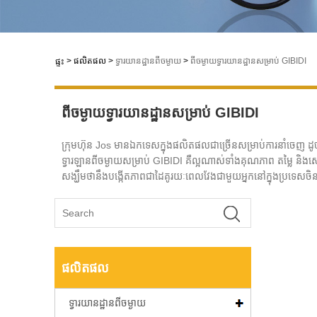
>
ផលិតផល
>
ទ្វារយានដ្ឋានពីចម្ងាយ
>
ពីចម្ងាយទ្វារយានដ្ឋានសម្រាប់ GIBIDI
ផ្ទះ
ពីចម្ងាយទ្វារយានដ្ឋានសម្រាប់ GIBIDI
ក្រុមហ៊ុន Jos មានឯកទេសក្នុងផលិតផលជាច្រើនសម្រាប់ការនាំចេញ ដូចជា
ទ្វារឡានពីចម្ងាយសម្រាប់ GIBIDI គឺល្អណាស់ទាំងគុណភាព តម្លៃ និងសេ
សង្ឃឹមថានឹងបង្កើតភាពជាដៃគូរយៈពេលវែងជាមួយអ្នកនៅក្នុងប្រទេសចិ
ផលិតផល
ទ្វារយានដ្ឋានពីចម្ងាយ