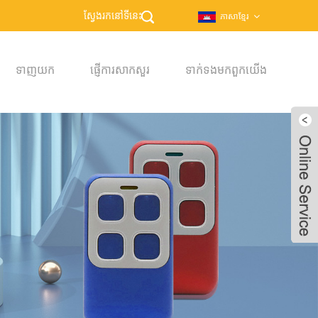
ភាសាខ្មែរ
ទាញយក
ផ្ញើការសាកសួរ
ទាក់ទង​មក​ពួក​យើង