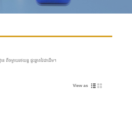
Live
ន ពីចម្ងាយរថយន្ត ផ្ទះឆ្លាតវៃជាដើម។
View as