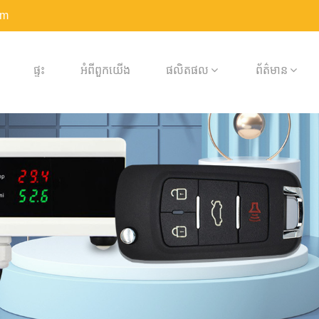
om
ផ្ទះ
អំពី​ពួក​យើង
ផលិតផល
ព័ត៌មាន