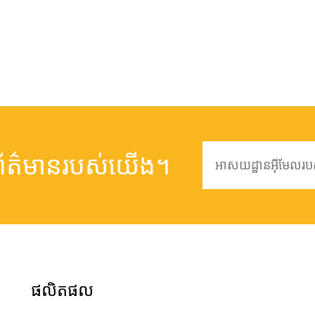
្រព័ត៌មានរបស់យើង។
ផលិតផល