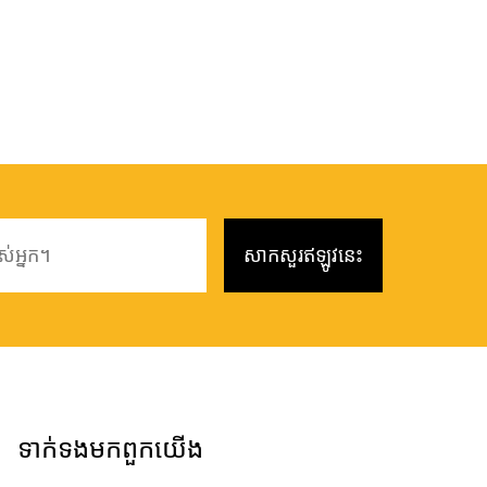
ទាក់ទង​មក​ពួក​យើង