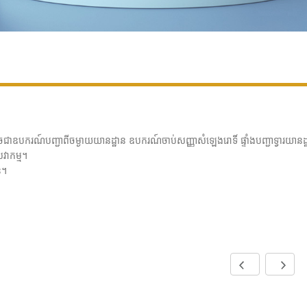
ឧបករណ៍បញ្ជាពីចម្ងាយយានដ្ឋាន ឧបករណ៍ចាប់សញ្ញាសំឡេងរោទិ៍ ផ្ទាំងបញ្ជាទ្វារយានដ្ឋា
វាកម្ម។
ន។