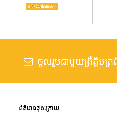
ផលិតផលថ្មីទាំងអស់។
ចូលរួមជាមួយព្រឹត្តិបត
ព័ត៌មានចុងក្រោយ