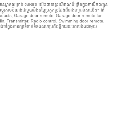
វារយានដ្ឋានសម្រាប់ GIBIDI យើងធានានូវបរិមាណដ៏ច្រើនក្នុងការដឹកជញ្ជូន
ានប្ដូរតាមបំណងជាមួយនឹងតម្លៃប្រកួតប្រជែងពីរោងចក្ររបស់យើង។ In
roducts, Garage door remote, Garage door remote for
in, Transmitter, Radio control, Swimming door remote,
ាំក្នុងការរក្សាទំនាក់ទំនងសហប្រតិបត្តិការរយៈពេលវែងជាមួយ