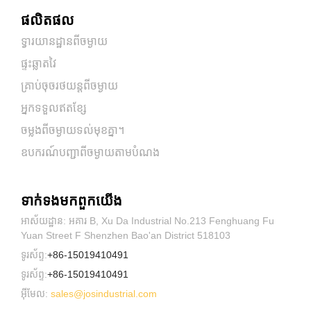
ផលិតផល
ទ្វារយានដ្ឋានពីចម្ងាយ
ផ្ទះឆ្លាតវៃ
គ្រាប់ចុចរថយន្តពីចម្ងាយ
អ្នកទទួលឥតខ្សែ
ចម្លងពីចម្ងាយទល់មុខគ្នា។
ឧបករណ៍បញ្ជាពីចម្ងាយតាមបំណង
ទាក់ទង​មក​ពួក​យើង
អាស័យដ្ឋាន: អគារ B, Xu Da Industrial No.213 Fenghuang Fu
Yuan Street F Shenzhen Bao'an District 518103
ទូរស័ព្ទ:
+86-15019410491
ទូរស័ព្ទ:
+86-15019410491
អ៊ីមែល:
sales@josindustrial.com