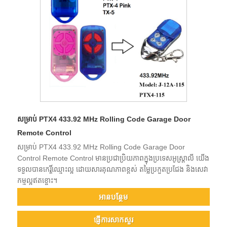
សម្រាប់ PTX4 433.92 MHz Rolling Code Garage Door
Remote Control
សម្រាប់ PTX4 433.92 MHz Rolling Code Garage Door
Control Remote Control មានប្រជាប្រិយភាពក្នុងប្រទេសអូស្ត្រាលី យើង
ទទួលបានកេរ្តិ៍ឈ្មោះល្អ ដោយសារគុណភាពខ្ពស់ តម្លៃប្រកួតប្រជែង និងសេវា
កម្មល្អឥតខ្ចោះ។
អាន​បន្ថែម
ផ្ញើការសាកសួរ