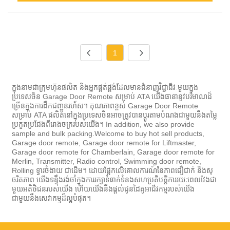
1
ក្នុងនាមជាក្រុមហ៊ុនផលិត និងអ្នកផ្គត់ផ្គង់ដែលមានជំនាញវិជ្ជាជីវៈមួយក្នុង
ប្រទេសចិន Garage Door Remote សម្រាប់ ATA យើងធានានូវបរិមាណដ៏
ច្រើនក្នុងការដឹកជញ្ជូនរហ័ស។ គុណភាពខ្ពស់ Garage Door Remote
សម្រាប់ ATA ផលិតនៅក្នុងប្រទេសចិនអាចត្រូវបានប្ដូរតាមបំណងជាមួយនឹងតម្លៃ
ប្រកួតប្រជែងពីរោងចក្ររបស់យើង។ In addition, we also provide
sample and bulk packing.Welcome to buy hot sell products,
Garage door remote, Garage door remote for Liftmaster,
Garage door remote for Chamberlain, Garage door remote for
Merlin, Transmitter, Radio control, Swimming door remote,
Rolling ទ្វារចំងាយ ជាដើម។ ដោយផ្អែកលើគោលការណ៍នៃភាពជឿជាក់ និងសុ
ចរិតភាព យើងទន្ទឹងរង់ចាំក្នុងការរក្សាទំនាក់ទំនងសហប្រតិបត្តិការរយៈពេលវែងជា
មួយអតិថិជនរបស់យើង ហើយយើងនឹងផ្តល់ជូនដៃគូអាជីវកម្មរបស់យើង
ជាមួយនឹងសេវាកម្មដ៏ល្អបំផុត។