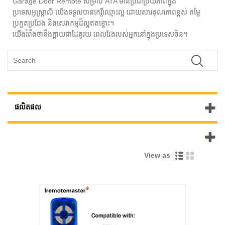
Garage Door Remote សម្រាប់ ATA មានប្រជាប្រិយភាពក្នុង
ប្រទេសអូស្ត្រាលី យើងទទួលបានកេរ្តិ៍ឈ្មោះល្អ ដោយសារគុណភាពខ្ពស់ តម្លៃ
ប្រកួតប្រជែង និងសេវាកម្មដ៏ល្អឥតខ្ចោះ។
យើងរំពឹងថានឹងក្លាយជាដៃគូរយៈពេលវែងរបស់អ្នកនៅក្នុងប្រទេសចិន។
ផលិតផល
ផលិតផល​ថ្មី
View as