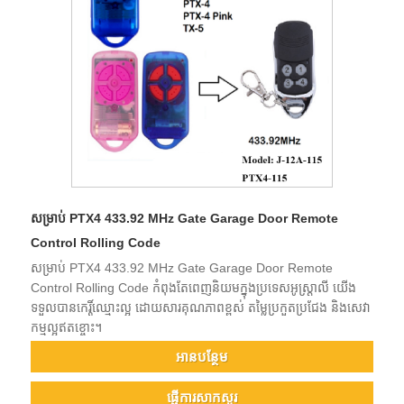
សម្រាប់ PTX4 433.92 MHz Gate Garage Door Remote
Control Rolling Code
សម្រាប់ PTX4 433.92 MHz Gate Garage Door Remote
Control Rolling Code កំពុងតែពេញនិយមក្នុងប្រទេសអូស្ត្រាលី យើង
ទទួលបានកេរ្តិ៍ឈ្មោះល្អ ដោយសារគុណភាពខ្ពស់ តម្លៃប្រកួតប្រជែង និងសេវា
កម្មល្អឥតខ្ចោះ។
អាន​បន្ថែម
ផ្ញើការសាកសួរ