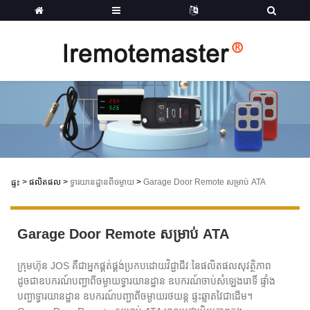
>
ផលិតផល
>
ទ្វារយានដ្ឋានពីចម្ងាយ
>
Garage Door Remote សម្រាប់ ATA
ផ្ទះ
Garage Door Remote សម្រាប់ ATA
ក្រុមហ៊ុន JOS គឺជាអ្នកផ្គត់ផ្គង់ប្រកបដោយវិជ្ជាជីវៈនៃផលិតផលសុវត្ថិភាព
ដូចជាឧបករណ៍បញ្ជាពីចម្ងាយទ្វារយានដ្ឋាន ឧបករណ៍ចាប់សំឡេងរោទិ៍ ផ្ទាំង
បញ្ជាទ្វារយានដ្ឋាន ឧបករណ៍បញ្ជាពីចម្ងាយរថយន្ត ផ្ទះឆ្លាតវៃជាដើម។