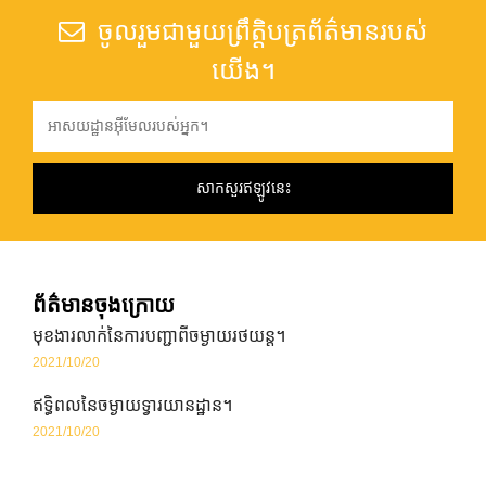
ចូលរួមជាមួយព្រឹត្តិបត្រព័ត៌មានរបស់
យើង។
ព័ត៌មានចុងក្រោយ
មុខងារលាក់នៃការបញ្ជាពីចម្ងាយរថយន្ត។
2021/10/20
ឥទ្ធិពលនៃចម្ងាយទ្វារយានដ្ឋាន។
2021/10/20